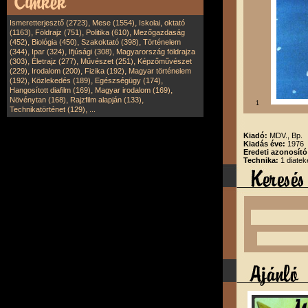
,
,
Ismeretterjesztő (2723)
Mese (1554)
Iskolai, oktató
,
,
,
(1163)
Földrajz (751)
Politika (610)
Mezőgazdaság
,
,
,
(452)
Biológia (450)
Szakoktató (398)
Történelem
,
,
,
(344)
Ipar (324)
Ifjúsági (308)
Magyarország földrajza
,
,
,
(303)
Életrajz (277)
Művészet (251)
Képzőművészet
,
,
,
(229)
Irodalom (200)
Fizika (192)
Magyar történelem
,
,
,
(192)
Közlekedés (189)
Egészségügy (174)
,
,
Hangosított diafilm (169)
Magyar irodalom (169)
,
,
Növénytan (168)
Rajzfilm alapján (133)
1
,
Technikatörténet (129)
...
Kiadó:
MDV., Bp.
Kiadás éve:
1976
Eredeti azonosít
Technika:
1 diatek