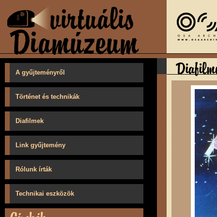
A gyűjteményről
Történet és technikák
Diafilmek
Link gyűjtemény
Rólunk írták
Technikai eszközök