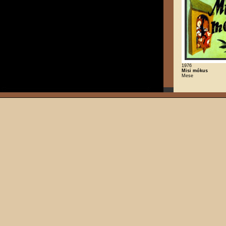
1976
Misi mókus
Mese