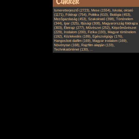
,
,
Ismeretterjesztő (2723)
Mese (1554)
Iskolai, oktató
,
,
,
,
(1171)
Földrajz (754)
Politika (610)
Biológia (453)
,
,
Mezőgazdaság (453)
Szakoktató (398)
Történelem
,
,
,
(344)
Ipar (325)
Ifjúsági (308)
Magyarország földrajza
,
,
,
(303)
Életrajz (277)
Művészet (252)
Képzőművészet
,
,
,
(229)
Irodalom (200)
Fizika (193)
Magyar történelem
,
,
,
(192)
Közlekedés (189)
Egészségügy (176)
,
,
Hangosított diafilm (169)
Magyar irodalom (169)
,
,
Növénytan (168)
Rajzfilm alapján (133)
,
Technikatörténet (130)
...