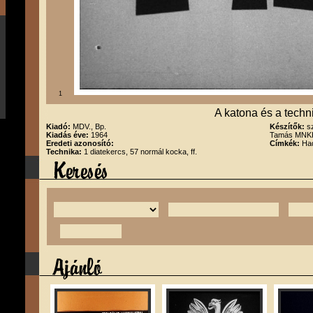
1
A katona és a techn
Kiadó:
MDV., Bp.
Készítők:
s
Kiadás éve:
1964
Tamás MNKK
Eredeti azonosító:
Címkék:
Had
Technika:
1 diatekercs, 57 normál kocka, ff.