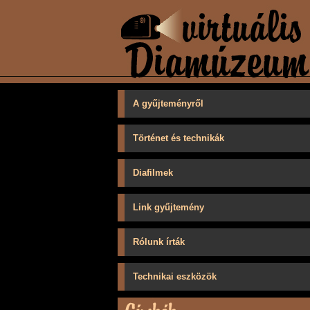
A gyűjteményről
Történet és technikák
Diafilmek
Link gyűjtemény
Rólunk írták
Technikai eszközök