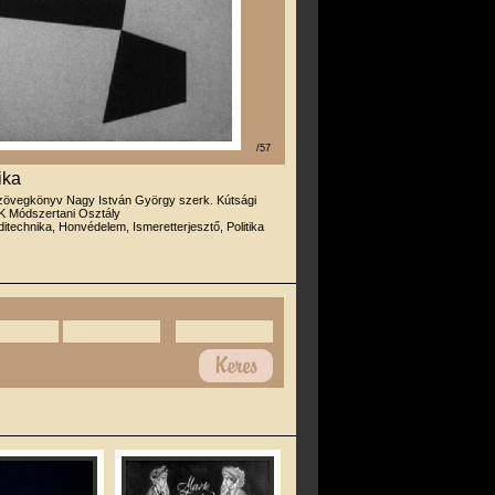
/57
ika
zövegkönyv Nagy István György szerk. Kútsági
 Módszertani Osztály
itechnika, Honvédelem, Ismeretterjesztő, Politika