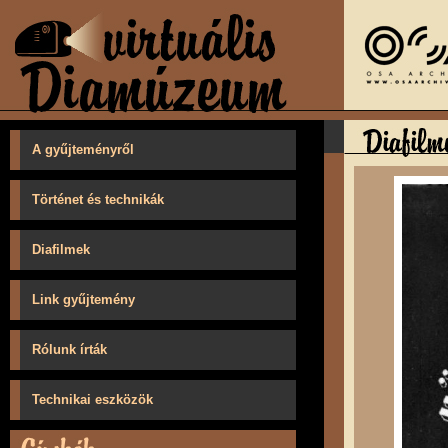
A gyűjteményről
Történet és technikák
Diafilmek
Link gyűjtemény
Rólunk írták
Technikai eszközök