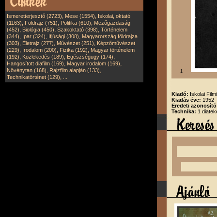
,
,
Ismeretterjesztő (2723)
Mese (1554)
Iskolai, oktató
,
,
,
(1163)
Földrajz (751)
Politika (610)
Mezőgazdaság
,
,
,
(452)
Biológia (450)
Szakoktató (398)
Történelem
,
,
,
(344)
Ipar (324)
Ifjúsági (308)
Magyarország földrajza
,
,
,
(303)
Életrajz (277)
Művészet (251)
Képzőművészet
,
,
,
(229)
Irodalom (200)
Fizika (192)
Magyar történelem
,
,
,
(192)
Közlekedés (189)
Egészségügy (174)
,
,
Hangosított diafilm (169)
Magyar irodalom (169)
,
,
Növénytan (168)
Rajzfilm alapján (133)
1
,
Technikatörténet (129)
...
Kiadó:
Iskolai Film
Kiadás éve:
1952
Eredeti azonosító
Technika:
1 diatek