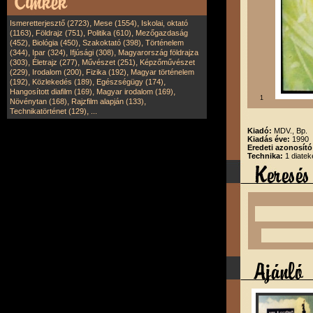
,
,
Ismeretterjesztő (2723)
Mese (1554)
Iskolai, oktató
,
,
,
(1163)
Földrajz (751)
Politika (610)
Mezőgazdaság
,
,
,
(452)
Biológia (450)
Szakoktató (398)
Történelem
,
,
,
(344)
Ipar (324)
Ifjúsági (308)
Magyarország földrajza
,
,
,
(303)
Életrajz (277)
Művészet (251)
Képzőművészet
,
,
,
(229)
Irodalom (200)
Fizika (192)
Magyar történelem
,
,
,
(192)
Közlekedés (189)
Egészségügy (174)
,
,
Hangosított diafilm (169)
Magyar irodalom (169)
1
,
,
Növénytan (168)
Rajzfilm alapján (133)
,
Technikatörténet (129)
...
Kiadó:
MDV., Bp.
Kiadás éve:
1990
Eredeti azonosít
Technika:
1 diatek