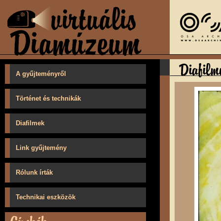
A gyűjteményről
Történet és technikák
Diafilmek
Link gyűjtemény
Rólunk írták
Technikai eszközök