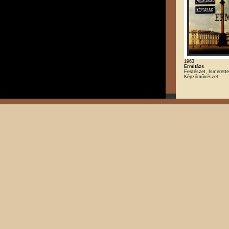
1963
Ermitázs
Festészet, Ismerette
Képzőművészet