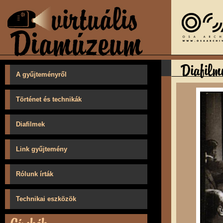
A gyűjteményről
Történet és technikák
Diafilmek
Link gyűjtemény
Rólunk írták
Technikai eszközök