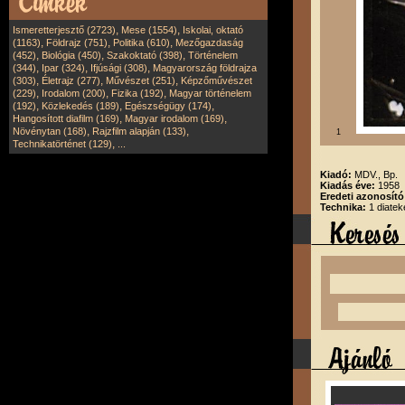
,
,
Ismeretterjesztő (2723)
Mese (1554)
Iskolai, oktató
,
,
,
(1163)
Földrajz (751)
Politika (610)
Mezőgazdaság
,
,
,
(452)
Biológia (450)
Szakoktató (398)
Történelem
,
,
,
(344)
Ipar (324)
Ifjúsági (308)
Magyarország földrajza
,
,
,
(303)
Életrajz (277)
Művészet (251)
Képzőművészet
,
,
,
(229)
Irodalom (200)
Fizika (192)
Magyar történelem
,
,
,
(192)
Közlekedés (189)
Egészségügy (174)
,
,
Hangosított diafilm (169)
Magyar irodalom (169)
,
,
Növénytan (168)
Rajzfilm alapján (133)
1
,
Technikatörténet (129)
...
Kiadó:
MDV., Bp.
Kiadás éve:
1958
Eredeti azonosít
Technika:
1 diatek