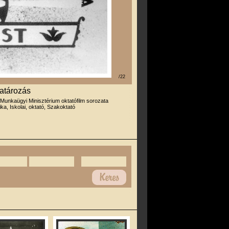
/22
atározás
 Munkaügyi Minisztérium oktatófilm sorozata
ika, Iskolai, oktató, Szakoktató