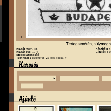
1
Térfogatmérés, súlymegh
Kiadó:
MDV., Bp.
Készítők:
a
Kiadás éve:
1978
Címkék:
Fiz
Eredeti azonosító:
Technika:
1 diatekercs, 22 leica kocka, ff.