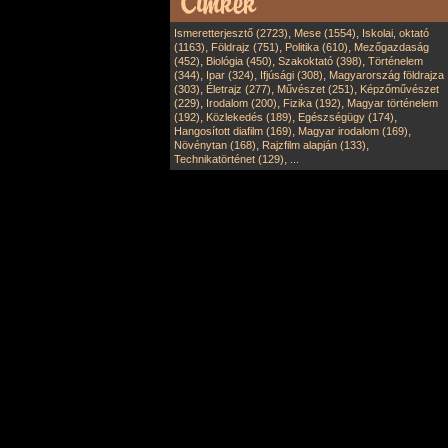
,
,
Ismeretterjesztő (2723)
Mese (1554)
Iskolai, oktató
,
,
,
(1163)
Földrajz (751)
Politika (610)
Mezőgazdaság
,
,
,
(452)
Biológia (450)
Szakoktató (398)
Történelem
,
,
,
(344)
Ipar (324)
Ifjúsági (308)
Magyarország földrajza
,
,
,
(303)
Életrajz (277)
Művészet (251)
Képzőművészet
,
,
,
(229)
Irodalom (200)
Fizika (192)
Magyar történelem
,
,
,
(192)
Közlekedés (189)
Egészségügy (174)
,
,
Hangosított diafilm (169)
Magyar irodalom (169)
,
,
Növénytan (168)
Rajzfilm alapján (133)
,
Technikatörténet (129)
...