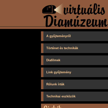
A gyűjteményről
Történet és technikák
Diafilmek
Link gyűjtemény
Rólunk írták
Technikai eszközök