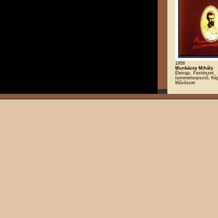
1956
Munkácsy Mihály
Életrajz, Festészet,
Ismeretterjesztő, K
Művészet