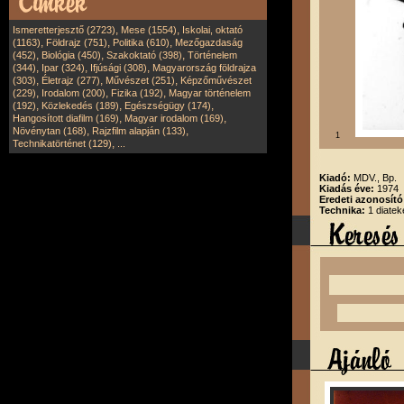
,
,
Ismeretterjesztő (2723)
Mese (1554)
Iskolai, oktató
,
,
,
(1163)
Földrajz (751)
Politika (610)
Mezőgazdaság
,
,
,
(452)
Biológia (450)
Szakoktató (398)
Történelem
,
,
,
(344)
Ipar (324)
Ifjúsági (308)
Magyarország földrajza
,
,
,
(303)
Életrajz (277)
Művészet (251)
Képzőművészet
,
,
,
(229)
Irodalom (200)
Fizika (192)
Magyar történelem
,
,
,
(192)
Közlekedés (189)
Egészségügy (174)
,
,
Hangosított diafilm (169)
Magyar irodalom (169)
,
,
Növénytan (168)
Rajzfilm alapján (133)
1
,
Technikatörténet (129)
...
Kiadó:
MDV., Bp.
Kiadás éve:
1974
Eredeti azonosít
Technika:
1 diatek