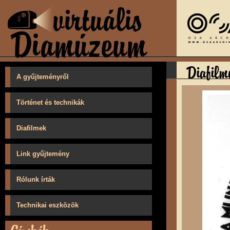
A gyűjteményről
Történet és technikák
Diafilmek
Link gyűjtemény
Rólunk írták
Technikai eszközök