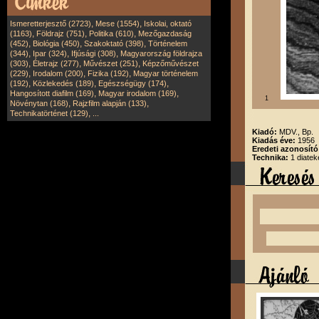
,
,
Ismeretterjesztő (2723)
Mese (1554)
Iskolai, oktató
,
,
,
(1163)
Földrajz (751)
Politika (610)
Mezőgazdaság
,
,
,
(452)
Biológia (450)
Szakoktató (398)
Történelem
,
,
,
(344)
Ipar (324)
Ifjúsági (308)
Magyarország földrajza
,
,
,
(303)
Életrajz (277)
Művészet (251)
Képzőművészet
,
,
,
(229)
Irodalom (200)
Fizika (192)
Magyar történelem
,
,
,
(192)
Közlekedés (189)
Egészségügy (174)
,
,
Hangosított diafilm (169)
Magyar irodalom (169)
1
,
,
Növénytan (168)
Rajzfilm alapján (133)
,
Technikatörténet (129)
...
Kiadó:
MDV., Bp.
Kiadás éve:
1956
Eredeti azonosít
Technika:
1 diatek