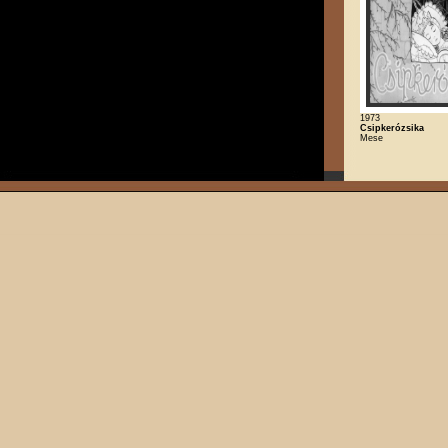
1973
Csipkerózsika
Mese