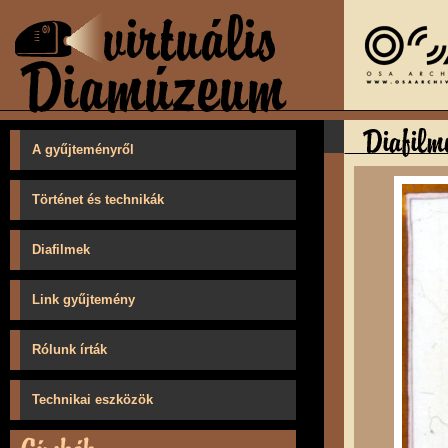
A gyűjteményről
Történet és technikák
Diafilmek
Link gyűjtemény
Rólunk írták
Technikai eszközök