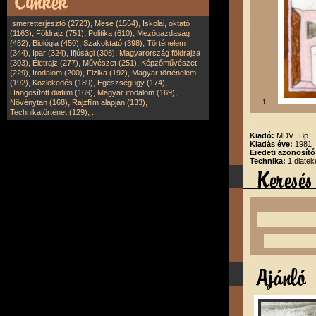
,
,
Ismeretterjesztő (2723)
Mese (1554)
Iskolai, oktató
,
,
,
(1163)
Földrajz (751)
Politika (610)
Mezőgazdaság
,
,
,
(452)
Biológia (450)
Szakoktató (398)
Történelem
,
,
,
(344)
Ipar (324)
Ifjúsági (308)
Magyarország földrajza
,
,
,
(303)
Életrajz (277)
Művészet (251)
Képzőművészet
,
,
,
(229)
Irodalom (200)
Fizika (192)
Magyar történelem
,
,
,
(192)
Közlekedés (189)
Egészségügy (174)
,
,
Hangosított diafilm (169)
Magyar irodalom (169)
,
,
Növénytan (168)
Rajzfilm alapján (133)
1
,
Technikatörténet (129)
...
Kiadó:
MDV., Bp.
Kiadás éve:
1981
Eredeti azonosít
Technika:
1 diatek