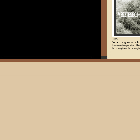
1957
Veszteség mérések
Ismeretterjesztő, M
Növénytan, Növényt