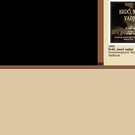
1966
Erdő, mező vadjai
Ismeretterjesztő, M
Vadászat