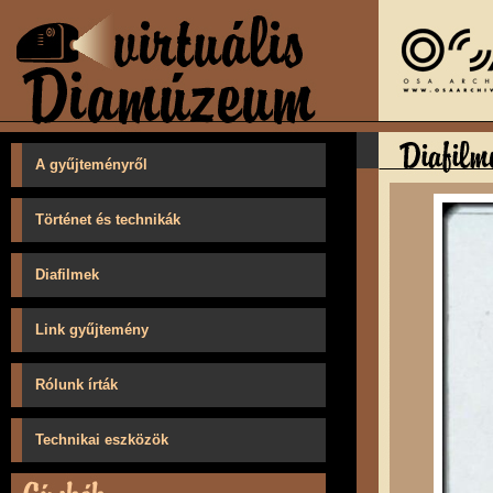
A gyűjteményről
Történet és technikák
Diafilmek
Link gyűjtemény
Rólunk írták
Technikai eszközök