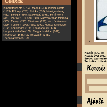
,
,
Ismeretterjesztő (2723)
Mese (1554)
Iskolai, oktató
,
,
,
(1163)
Földrajz (751)
Politika (610)
Mezőgazdaság
,
,
,
(452)
Biológia (450)
Szakoktató (398)
Történelem
,
,
,
(344)
Ipar (324)
Ifjúsági (308)
Magyarország földrajza
,
,
,
(303)
Életrajz (277)
Művészet (251)
Képzőművészet
,
,
,
(229)
Irodalom (200)
Fizika (192)
Magyar történelem
,
,
,
(192)
Közlekedés (189)
Egészségügy (174)
,
,
Hangosított diafilm (169)
Magyar irodalom (169)
,
,
Növénytan (168)
Rajzfilm alapján (133)
,
Technikatörténet (129)
...
1
Kiadó:
MDV., Bp.
Kiadás éve:
1981
Eredeti azonosító
Technika:
1 diatek