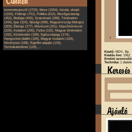
,
,
Ismeretterjesztő (2723)
Mese (1554)
Iskolai, oktató
,
,
,
(1163)
Földrajz (751)
Politika (610)
Mezőgazdaság
,
,
,
(452)
Biológia (450)
Szakoktató (398)
Történelem
,
,
,
(344)
Ipar (324)
Ifjúsági (308)
Magyarország földrajza
,
,
,
(303)
Életrajz (277)
Művészet (251)
Képzőművészet
,
,
,
(229)
Irodalom (200)
Fizika (192)
Magyar történelem
,
,
,
(192)
Közlekedés (189)
Egészségügy (174)
1
,
,
Hangosított diafilm (169)
Magyar irodalom (169)
,
,
Növénytan (168)
Rajzfilm alapján (133)
,
Technikatörténet (129)
...
Kiadó:
MDV., Bp.
Kiadás éve:
1962
Eredeti azonosít
Technika:
1 diatek