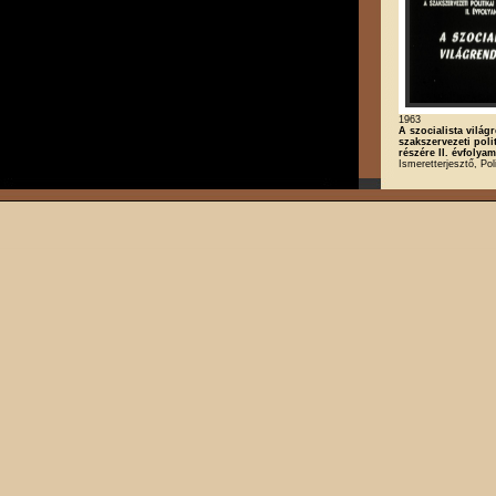
1963
A szocialista világ
szakszervezeti polit
részére II. évfolyam
Ismeretterjesztő, Poli