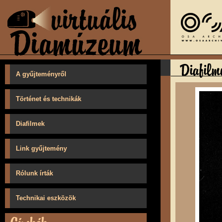
A gyűjteményről
Történet és technikák
Diafilmek
Link gyűjtemény
Rólunk írták
Technikai eszközök