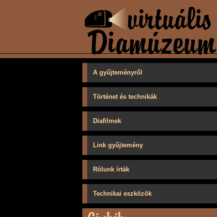
A gyűjteményről
Történet és technikák
Diafilmek
Link gyűjtemény
Rólunk írták
Technikai eszközök