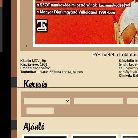
1
Részvétel az oktatá
Kiadó:
MDV., Bp.
Készítők:
í
Kiadás éve:
1981
fényk. Leczk
Eredeti azonosító:
és Folyóira
Technika:
1 diatár, 36 leica kocka, szines
osztályának
Címkék:
Bal