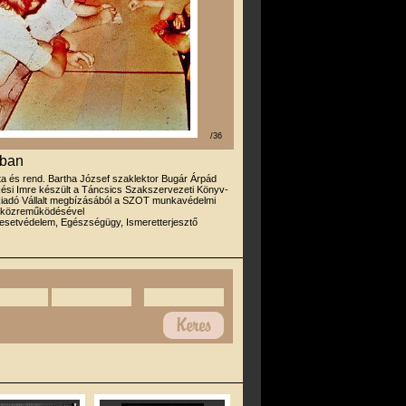
/36
sban
rta és rend. Bartha József szaklektor Bugár Árpád
ési Imre készült a Táncsics Szakszervezeti Könyv-
tkiadó Vállalt megbízásából a SZOT munkavédelmi
 közreműködésével
esetvédelem, Egészségügy, Ismeretterjesztő