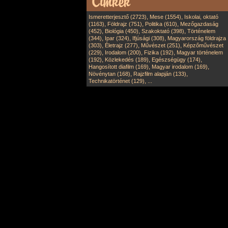
,
,
Ismeretterjesztő (2723)
Mese (1554)
Iskolai, oktató
,
,
,
(1163)
Földrajz (751)
Politika (610)
Mezőgazdaság
,
,
,
(452)
Biológia (450)
Szakoktató (398)
Történelem
,
,
,
(344)
Ipar (324)
Ifjúsági (308)
Magyarország földrajza
,
,
,
(303)
Életrajz (277)
Művészet (251)
Képzőművészet
,
,
,
(229)
Irodalom (200)
Fizika (192)
Magyar történelem
,
,
,
(192)
Közlekedés (189)
Egészségügy (174)
,
,
Hangosított diafilm (169)
Magyar irodalom (169)
,
,
Növénytan (168)
Rajzfilm alapján (133)
,
Technikatörténet (129)
...