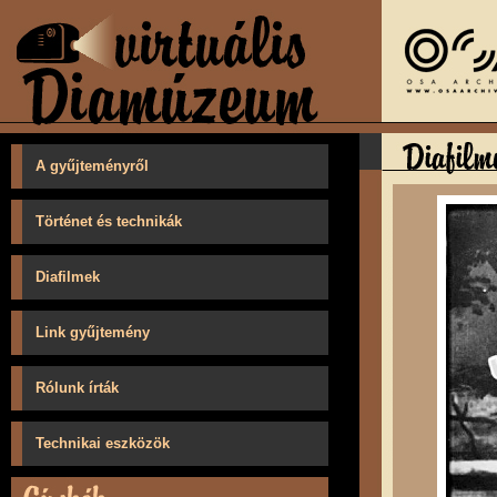
A gyűjteményről
Történet és technikák
Diafilmek
Link gyűjtemény
Rólunk írták
Technikai eszközök