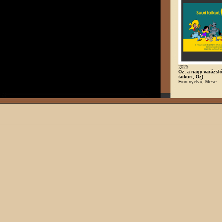
2025
Óz, a nagy varázsló
taikuri, Oz)
Finn nyelvű, Mese