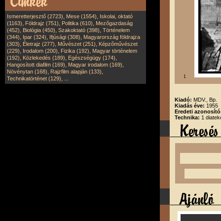
,
,
Ismeretterjesztő (2723)
Mese (1554)
Iskolai, oktató
,
,
,
(1163)
Földrajz (751)
Politika (610)
Mezőgazdaság
,
,
,
(452)
Biológia (450)
Szakoktató (398)
Történelem
,
,
,
(344)
Ipar (324)
Ifjúsági (308)
Magyarország földrajza
,
,
,
(303)
Életrajz (277)
Művészet (251)
Képzőművészet
,
,
,
(229)
Irodalom (200)
Fizika (192)
Magyar történelem
,
,
,
(192)
Közlekedés (189)
Egészségügy (174)
,
,
Hangosított diafilm (169)
Magyar irodalom (169)
,
,
Növénytan (168)
Rajzfilm alapján (133)
1
,
Technikatörténet (129)
...
Kiadó:
MDV., Bp.
Kiadás éve:
1955
Eredeti azonosít
Technika:
1 diatek