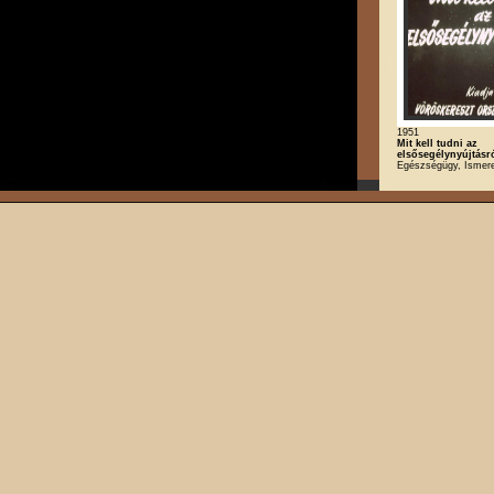
1951
Mit kell tudni az
elsősegélynyújtásr
Egészségügy, Ismere