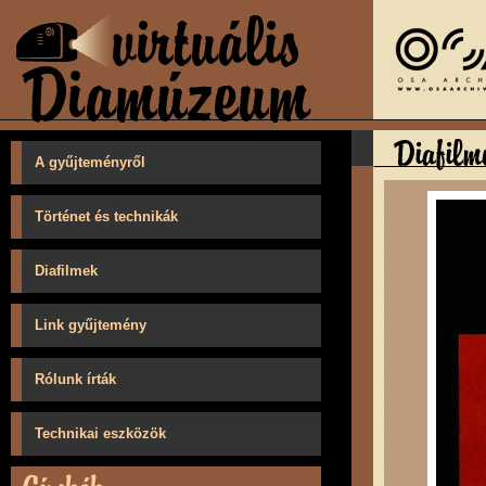
A gyűjteményről
Történet és technikák
Diafilmek
Link gyűjtemény
Rólunk írták
Technikai eszközök