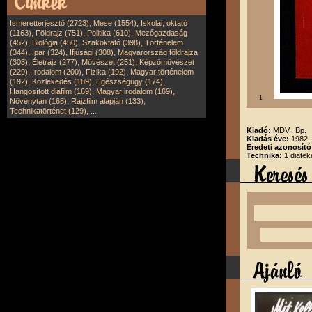
,
,
Ismeretterjesztő (2723)
Mese (1554)
Iskolai, oktató
,
,
,
(1163)
Földrajz (751)
Politika (610)
Mezőgazdaság
,
,
,
(452)
Biológia (450)
Szakoktató (398)
Történelem
,
,
,
(344)
Ipar (324)
Ifjúsági (308)
Magyarország földrajza
,
,
,
(303)
Életrajz (277)
Művészet (251)
Képzőművészet
,
,
,
(229)
Irodalom (200)
Fizika (192)
Magyar történelem
,
,
,
(192)
Közlekedés (189)
Egészségügy (174)
,
,
Hangosított diafilm (169)
Magyar irodalom (169)
1
,
,
Növénytan (168)
Rajzfilm alapján (133)
,
Technikatörténet (129)
...
Kiadó:
MDV., Bp.
Kiadás éve:
1982
Eredeti azonosít
Technika:
1 diatek