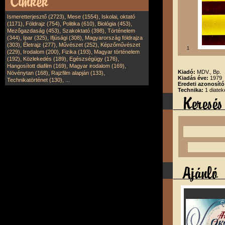
,
,
Ismeretterjesztő (2723)
Mese (1554)
Iskolai, oktató
,
,
,
,
(1171)
Földrajz (754)
Politika (610)
Biológia (453)
,
,
Mezőgazdaság (453)
Szakoktató (398)
Történelem
,
,
,
(344)
Ipar (325)
Ifjúsági (308)
Magyarország földrajza
,
,
,
(303)
Életrajz (277)
Művészet (252)
Képzőművészet
1
,
,
,
(229)
Irodalom (200)
Fizika (193)
Magyar történelem
,
,
,
(192)
Közlekedés (189)
Egészségügy (176)
,
,
Hangosított diafilm (169)
Magyar irodalom (169)
Kiadó:
MDV., Bp.
,
,
Növénytan (168)
Rajzfilm alapján (133)
Kiadás éve:
1979
,
Technikatörténet (130)
...
Eredeti azonosító
Technika:
1 diatek