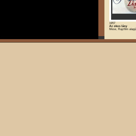
1957
Az okos lány
Mese, Rajzfilm alapj