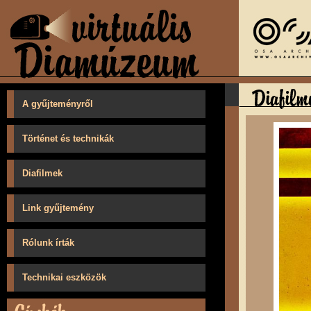
A gyűjteményről
Történet és technikák
Diafilmek
Link gyűjtemény
Rólunk írták
Technikai eszközök