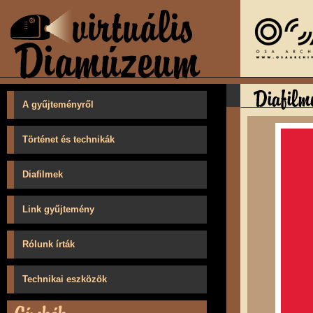
A gyűjteményről
Történet és technikák
Diafilmek
Link gyűjtemény
Rólunk írták
Technikai eszközök