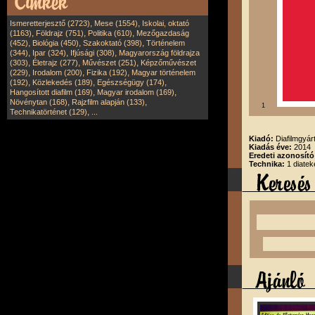
,
,
Ismeretterjesztő (2723)
Mese (1554)
Iskolai, oktató
,
,
,
(1163)
Földrajz (751)
Politika (610)
Mezőgazdaság
,
,
,
(452)
Biológia (450)
Szakoktató (398)
Történelem
,
,
,
(344)
Ipar (324)
Ifjúsági (308)
Magyarország földrajza
,
,
,
(303)
Életrajz (277)
Művészet (251)
Képzőművészet
,
,
,
(229)
Irodalom (200)
Fizika (192)
Magyar történelem
,
,
,
(192)
Közlekedés (189)
Egészségügy (174)
,
,
Hangosított diafilm (169)
Magyar irodalom (169)
,
,
Növénytan (168)
Rajzfilm alapján (133)
1
,
Technikatörténet (129)
...
Kiadó:
Diafilmgyárt
Kiadás éve:
2014
Eredeti azonosító
Technika:
1 diatek