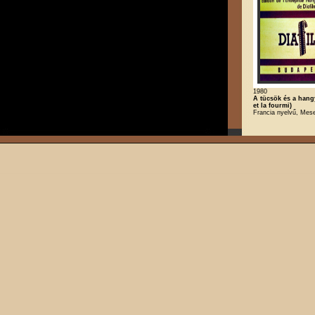
1980
A tücsök és a hang
et la fourmi)
Francia nyelvű, Mes