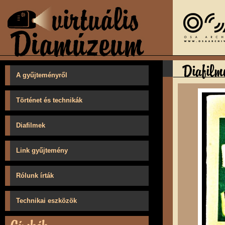
A gyűjteményről
Történet és technikák
Diafilmek
Link gyűjtemény
Rólunk írták
Technikai eszközök