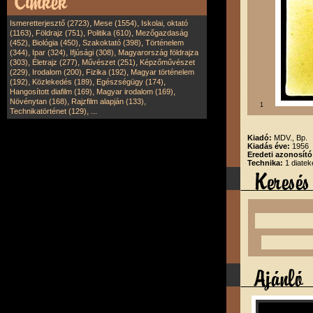
,
,
Ismeretterjesztő (2723)
Mese (1554)
Iskolai, oktató
,
,
,
(1163)
Földrajz (751)
Politika (610)
Mezőgazdaság
,
,
,
(452)
Biológia (450)
Szakoktató (398)
Történelem
,
,
,
(344)
Ipar (324)
Ifjúsági (308)
Magyarország földrajza
,
,
,
(303)
Életrajz (277)
Művészet (251)
Képzőművészet
,
,
,
(229)
Irodalom (200)
Fizika (192)
Magyar történelem
,
,
,
(192)
Közlekedés (189)
Egészségügy (174)
,
,
Hangosított diafilm (169)
Magyar irodalom (169)
,
,
Növénytan (168)
Rajzfilm alapján (133)
1
,
Technikatörténet (129)
...
Kiadó:
MDV., Bp.
Kiadás éve:
1956
Eredeti azonosít
Technika:
1 diatek