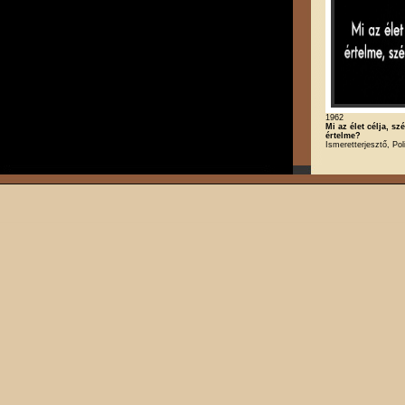
1962
Mi az élet célja, sz
értelme?
Ismeretterjesztő, Poli