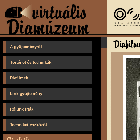
A gyűjteményről
Történet és technikák
Diafilmek
Link gyűjtemény
Rólunk írták
Technikai eszközök