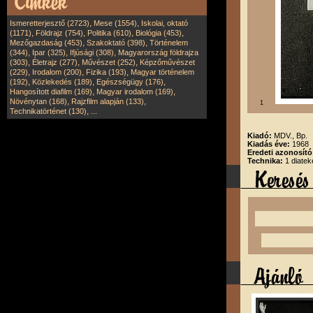
,
,
Ismeretterjesztő (2723)
Mese (1554)
Iskolai, oktató
,
,
,
,
(1171)
Földrajz (754)
Politika (610)
Biológia (453)
,
,
Mezőgazdaság (453)
Szakoktató (398)
Történelem
,
,
,
(344)
Ipar (325)
Ifjúsági (308)
Magyarország földrajza
,
,
,
(303)
Életrajz (277)
Művészet (252)
Képzőművészet
,
,
,
(229)
Irodalom (200)
Fizika (193)
Magyar történelem
,
,
,
(192)
Közlekedés (189)
Egészségügy (176)
,
,
Hangosított diafilm (169)
Magyar irodalom (169)
,
,
Növénytan (168)
Rajzfilm alapján (133)
1
,
Technikatörténet (130)
...
Kiadó:
MDV., Bp.
Kiadás éve:
1968
Eredeti azonosít
Technika:
1 diatek