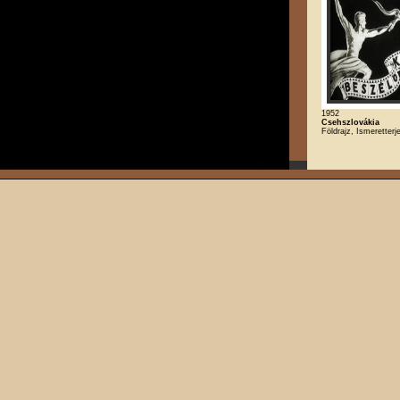
1952
Csehszlovákia
Földrajz, Ismeretterj