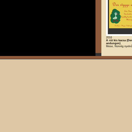
2016
A rút kis kacsa (De
andungen)
Mese, Norvég nyelv