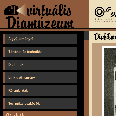
A gyűjteményről
Történet és technikák
Diafilmek
Link gyűjtemény
Rólunk írták
Technikai eszközök