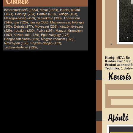
,
,
Ismeretterjesztő (2723)
Mese (1554)
Iskolai, oktató
,
,
,
,
(1171)
Földrajz (754)
Politika (610)
Biológia (453)
,
,
Mezőgazdaság (453)
Szakoktató (398)
Történelem
,
,
,
(344)
Ipar (325)
Ifjúsági (308)
Magyarország földrajza
,
,
,
(303)
Életrajz (277)
Művészet (252)
Képzőművészet
,
,
,
(229)
Irodalom (200)
Fizika (193)
Magyar történelem
,
,
,
(192)
Közlekedés (189)
Egészségügy (176)
,
,
Hangosított diafilm (169)
Magyar irodalom (169)
,
,
Növénytan (168)
Rajzfilm alapján (133)
1
,
Technikatörténet (130)
...
Kiadó:
MDV., Bp.
Kiadás éve:
1968
Eredeti azonosít
Technika:
1 diatek