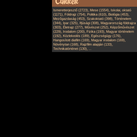
,
,
Ismeretterjesztő (2723)
Mese (1554)
Iskolai, oktató
,
,
,
,
(1171)
Földrajz (754)
Politika (610)
Biológia (453)
,
,
Mezőgazdaság (453)
Szakoktató (398)
Történelem
,
,
,
(344)
Ipar (325)
Ifjúsági (308)
Magyarország földrajza
,
,
,
(303)
Életrajz (277)
Művészet (252)
Képzőművészet
,
,
,
(229)
Irodalom (200)
Fizika (193)
Magyar történelem
,
,
,
(192)
Közlekedés (189)
Egészségügy (176)
,
,
Hangosított diafilm (169)
Magyar irodalom (169)
,
,
Növénytan (168)
Rajzfilm alapján (133)
,
Technikatörténet (130)
...