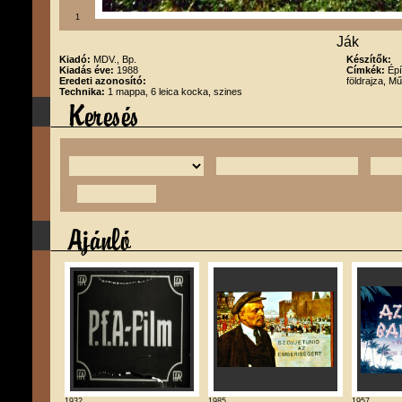
1
Ják
Kiadó:
MDV., Bp.
Készítők:
Kiadás éve:
1988
Címkék:
Épí
Eredeti azonosító:
földrajza, M
Technika:
1 mappa, 6 leica kocka, szines
1932
1985
1957