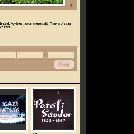
/5
tészet, Földrajz, Ismeretterjesztő, Magyarország
űvészet
1953