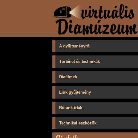
A gyűjteményről
Történet és technikák
Diafilmek
Link gyűjtemény
Rólunk írták
Technikai eszközök