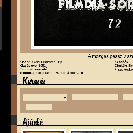
1
A mozgás passzív sze
Kiadó:
Iskolai Filmintézet, Bp.
Készítők:
Kiadás éve:
1952
Címkék:
Bio
Eredeti azonosító:
+ szövegk
Technika:
1 diatekercs, 25 normál kocka, ff.