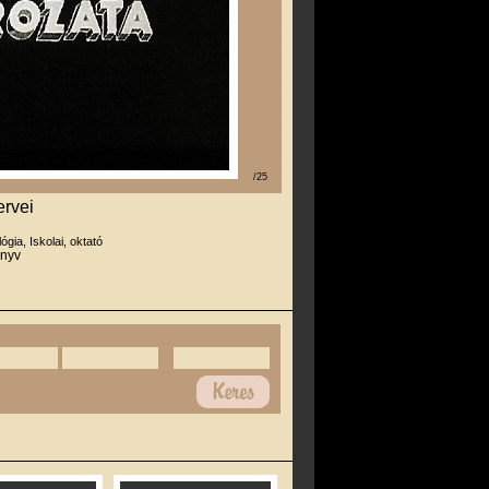
/25
rvei
lógia, Iskolai, oktató
önyv