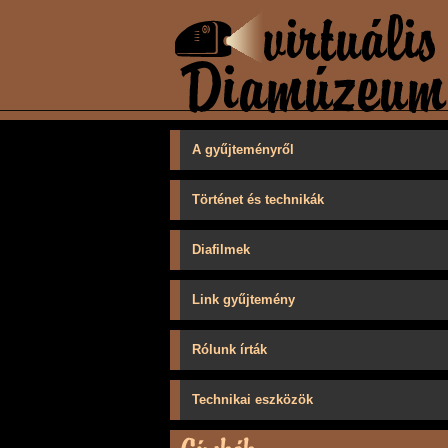
A gyűjteményről
Történet és technikák
Diafilmek
Link gyűjtemény
Rólunk írták
Technikai eszközök