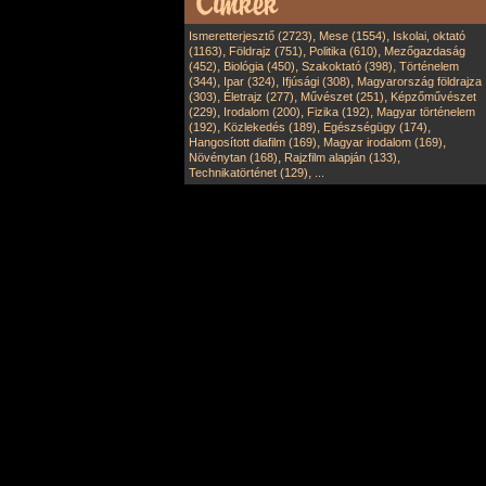
,
,
Ismeretterjesztő (2723)
Mese (1554)
Iskolai, oktató
,
,
,
(1163)
Földrajz (751)
Politika (610)
Mezőgazdaság
,
,
,
(452)
Biológia (450)
Szakoktató (398)
Történelem
,
,
,
(344)
Ipar (324)
Ifjúsági (308)
Magyarország földrajza
,
,
,
(303)
Életrajz (277)
Művészet (251)
Képzőművészet
,
,
,
(229)
Irodalom (200)
Fizika (192)
Magyar történelem
,
,
,
(192)
Közlekedés (189)
Egészségügy (174)
,
,
Hangosított diafilm (169)
Magyar irodalom (169)
,
,
Növénytan (168)
Rajzfilm alapján (133)
,
Technikatörténet (129)
...