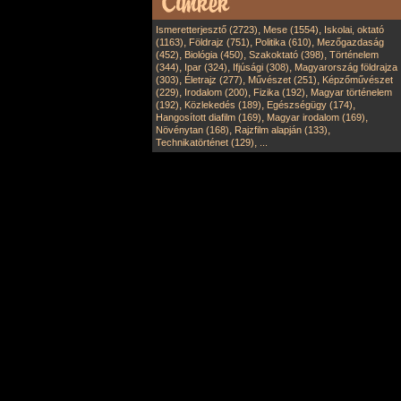
,
,
Ismeretterjesztő (2723)
Mese (1554)
Iskolai, oktató
,
,
,
(1163)
Földrajz (751)
Politika (610)
Mezőgazdaság
,
,
,
(452)
Biológia (450)
Szakoktató (398)
Történelem
,
,
,
(344)
Ipar (324)
Ifjúsági (308)
Magyarország földrajza
,
,
,
(303)
Életrajz (277)
Művészet (251)
Képzőművészet
,
,
,
(229)
Irodalom (200)
Fizika (192)
Magyar történelem
,
,
,
(192)
Közlekedés (189)
Egészségügy (174)
,
,
Hangosított diafilm (169)
Magyar irodalom (169)
,
,
Növénytan (168)
Rajzfilm alapján (133)
,
Technikatörténet (129)
...