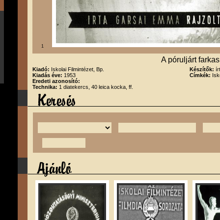
1
A póruljárt farkas
Kiadó:
Iskolai Filmintézet, Bp.
Készítők:
í
Kiadás éve:
1953
Címkék:
Isk
Eredeti azonosító:
Technika:
1 diatekercs, 40 leica kocka, ff.