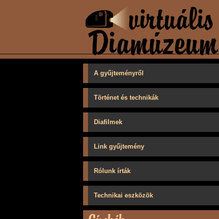
A gyűjteményről
Történet és technikák
Diafilmek
Link gyűjtemény
Rólunk írták
Technikai eszközök