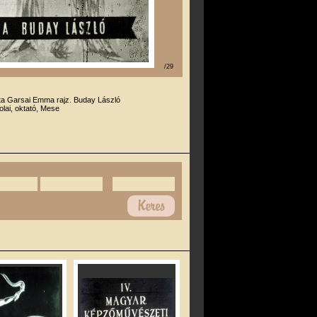
/29
rta Garsai Emma rajz. Buday László
olai, oktató, Mese