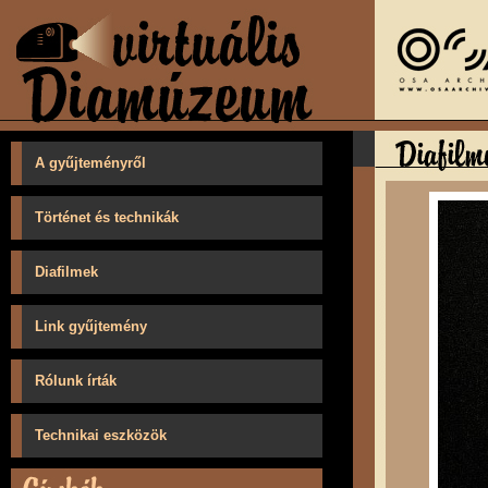
A gyűjteményről
Történet és technikák
Diafilmek
Link gyűjtemény
Rólunk írták
Technikai eszközök