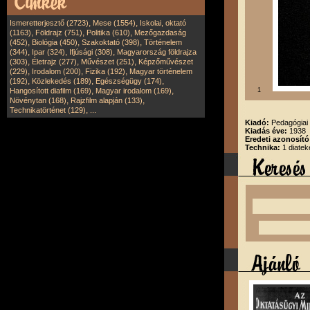
,
,
Ismeretterjesztő (2723)
Mese (1554)
Iskolai, oktató
,
,
,
(1163)
Földrajz (751)
Politika (610)
Mezőgazdaság
,
,
,
(452)
Biológia (450)
Szakoktató (398)
Történelem
,
,
,
(344)
Ipar (324)
Ifjúsági (308)
Magyarország földrajza
,
,
,
(303)
Életrajz (277)
Művészet (251)
Képzőművészet
,
,
,
(229)
Irodalom (200)
Fizika (192)
Magyar történelem
,
,
,
(192)
Közlekedés (189)
Egészségügy (174)
,
,
Hangosított diafilm (169)
Magyar irodalom (169)
1
,
,
Növénytan (168)
Rajzfilm alapján (133)
,
Technikatörténet (129)
...
Kiadó:
Pedagógiai 
Kiadás éve:
1938
Eredeti azonosító
Technika:
1 diatek