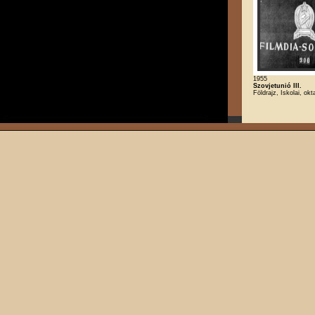
1955
Szovjetunió III.
Földrajz, Iskolai, okt