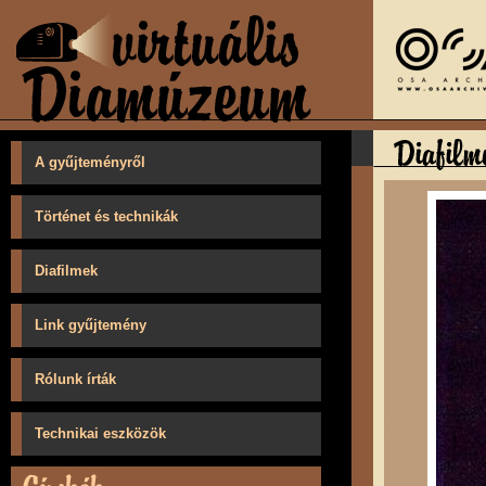
A gyűjteményről
Történet és technikák
Diafilmek
Link gyűjtemény
Rólunk írták
Technikai eszközök