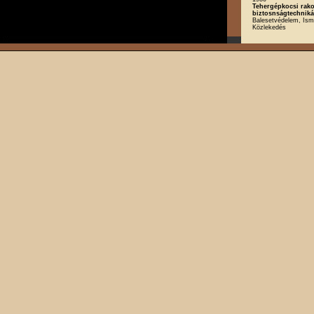
Tehergépkocsi rak
biztosnságtechniká
Balesetvédelem, Isme
Közlekedés