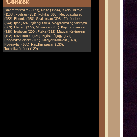
,
,
Ismeretterjesztő (2723)
Mese (1554)
Iskolai, oktató
,
,
,
(1163)
Földrajz (751)
Politika (610)
Mezőgazdaság
,
,
,
(452)
Biológia (450)
Szakoktató (398)
Történelem
,
,
,
(344)
Ipar (324)
Ifjúsági (308)
Magyarország földrajza
,
,
,
(303)
Életrajz (277)
Művészet (251)
Képzőművészet
,
,
,
(229)
Irodalom (200)
Fizika (192)
Magyar történelem
,
,
,
(192)
Közlekedés (189)
Egészségügy (174)
,
,
Hangosított diafilm (169)
Magyar irodalom (169)
,
,
Növénytan (168)
Rajzfilm alapján (133)
,
Technikatörténet (129)
...