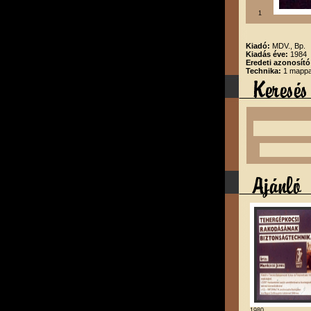
1
Kiadó:
MDV., Bp.
Kiadás éve:
1984
Eredeti azonosító
Technika:
1 mappa,
1980