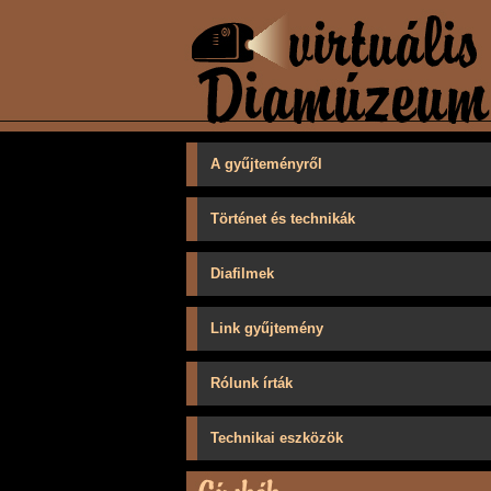
A gyűjteményről
Történet és technikák
Diafilmek
Link gyűjtemény
Rólunk írták
Technikai eszközök