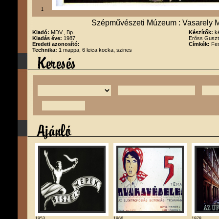
1
Szépművészeti Múzeum : Vasarely M
Kiadó:
MDV., Bp.
Készítők:
k
Kiadás éve:
1987
Erőss Gusz
Eredeti azonosító:
Címkék:
Fes
Technika:
1 mappa, 6 leica kocka, szines
1953
1966
1978