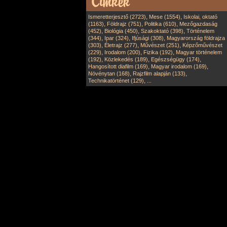
,
,
Ismeretterjesztő (2723)
Mese (1554)
Iskolai, oktató
,
,
,
(1163)
Földrajz (751)
Politika (610)
Mezőgazdaság
,
,
,
(452)
Biológia (450)
Szakoktató (398)
Történelem
,
,
,
(344)
Ipar (324)
Ifjúsági (308)
Magyarország földrajza
,
,
,
(303)
Életrajz (277)
Művészet (251)
Képzőművészet
,
,
,
(229)
Irodalom (200)
Fizika (192)
Magyar történelem
,
,
,
(192)
Közlekedés (189)
Egészségügy (174)
,
,
Hangosított diafilm (169)
Magyar irodalom (169)
,
,
Növénytan (168)
Rajzfilm alapján (133)
,
Technikatörténet (129)
...