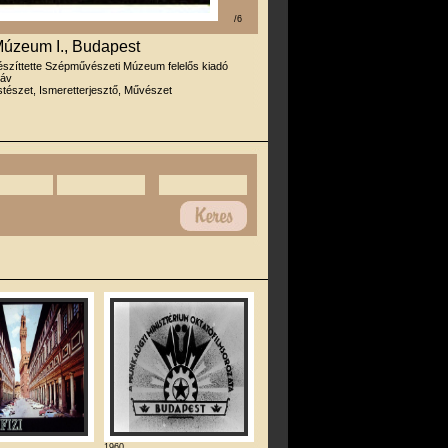
/6
úzeum I., Budapest
észíttette Szépművészeti Múzeum felelős kiadó
táv
tészet, Ismeretterjesztő, Művészet
1960