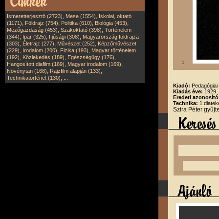
,
,
Ismeretterjesztő (2723)
Mese (1554)
Iskolai, oktató
,
,
,
,
(1171)
Földrajz (754)
Politika (610)
Biológia (453)
,
,
Mezőgazdaság (453)
Szakoktató (398)
Történelem
,
,
,
(344)
Ipar (325)
Ifjúsági (308)
Magyarország földrajza
,
,
,
(303)
Életrajz (277)
Művészet (252)
Képzőművészet
,
,
,
(229)
Irodalom (200)
Fizika (193)
Magyar történelem
,
,
,
(192)
Közlekedés (189)
Egészségügy (176)
1
,
,
Hangosított diafilm (169)
Magyar irodalom (169)
,
,
Növénytan (168)
Rajzfilm alapján (133)
,
Technikatörténet (130)
...
Kiadó:
Pedagógiai 
Kiadás éve:
1929
Eredeti azonosító
Technika:
1 diatek
Szira Péter gyűj