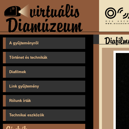
A gyűjteményről
Történet és technikák
Diafilmek
Link gyűjtemény
Rólunk írták
Technikai eszközök