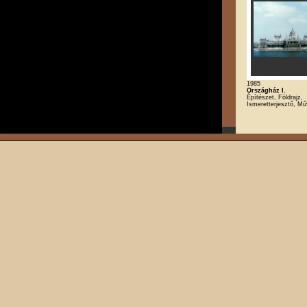
1985
Országház I.
Építészet, Földrajz,
Ismeretterjesztő, M