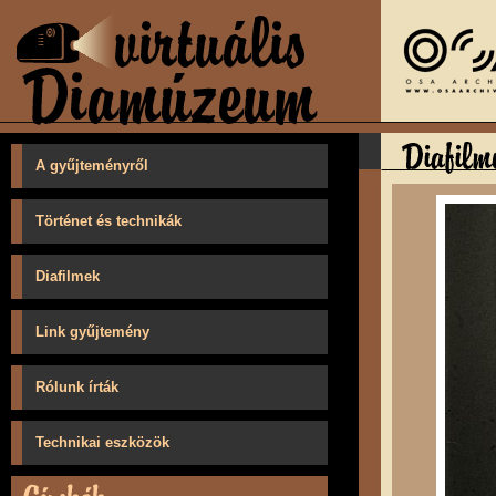
A gyűjteményről
Történet és technikák
Diafilmek
Link gyűjtemény
Rólunk írták
Technikai eszközök