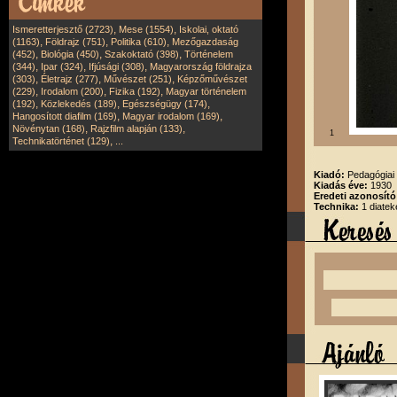
,
,
Ismeretterjesztő (2723)
Mese (1554)
Iskolai, oktató
,
,
,
(1163)
Földrajz (751)
Politika (610)
Mezőgazdaság
,
,
,
(452)
Biológia (450)
Szakoktató (398)
Történelem
,
,
,
(344)
Ipar (324)
Ifjúsági (308)
Magyarország földrajza
,
,
,
(303)
Életrajz (277)
Művészet (251)
Képzőművészet
,
,
,
(229)
Irodalom (200)
Fizika (192)
Magyar történelem
,
,
,
(192)
Közlekedés (189)
Egészségügy (174)
,
,
Hangosított diafilm (169)
Magyar irodalom (169)
,
,
Növénytan (168)
Rajzfilm alapján (133)
1
,
Technikatörténet (129)
...
Kiadó:
Pedagógiai 
Kiadás éve:
1930
Eredeti azonosító
Technika:
1 diatek