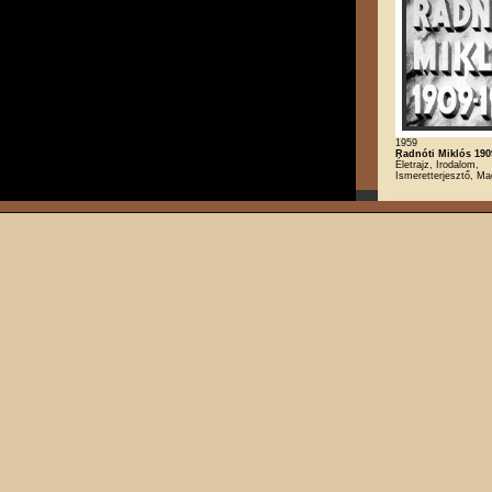
1959
Radnóti Miklós 190
Életrajz, Irodalom,
Ismeretterjesztő, Ma