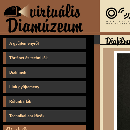
A gyűjteményről
Történet és technikák
Diafilmek
Link gyűjtemény
Rólunk írták
Technikai eszközök