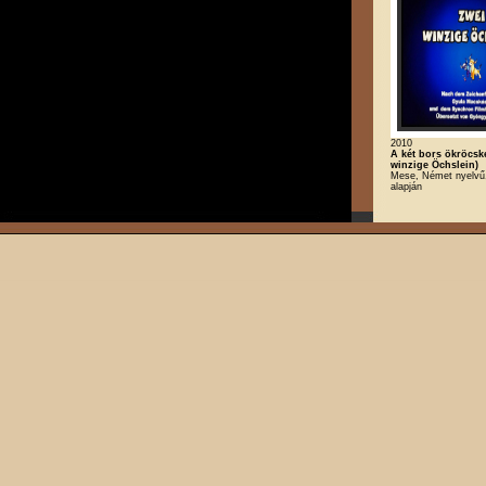
2010
A két bors ökröcsk
winzige Öchslein)
Mese, Német nyelvű,
alapján