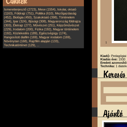
,
,
Ismeretterjesztő (2723)
Mese (1554)
Iskolai, oktató
,
,
,
(1163)
Földrajz (751)
Politika (610)
Mezőgazdaság
,
,
,
(452)
Biológia (450)
Szakoktató (398)
Történelem
,
,
,
(344)
Ipar (324)
Ifjúsági (308)
Magyarország földrajza
,
,
,
(303)
Életrajz (277)
Művészet (251)
Képzőművészet
,
,
,
(229)
Irodalom (200)
Fizika (192)
Magyar történelem
,
,
,
(192)
Közlekedés (189)
Egészségügy (174)
,
,
Hangosított diafilm (169)
Magyar irodalom (169)
,
,
Növénytan (168)
Rajzfilm alapján (133)
1
,
Technikatörténet (129)
...
Kiadó:
Pedagógiai 
Kiadás éve:
1930
Eredeti azonosító
Technika:
1 diatek