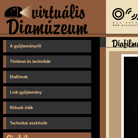
A gyűjteményről
Történet és technikák
Diafilmek
Link gyűjtemény
Rólunk írták
Technikai eszközök