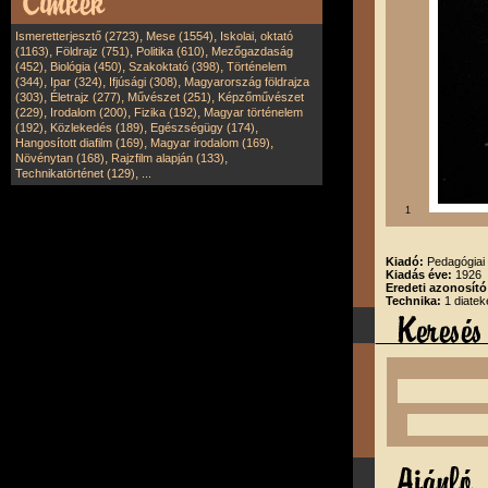
,
,
Ismeretterjesztő (2723)
Mese (1554)
Iskolai, oktató
,
,
,
(1163)
Földrajz (751)
Politika (610)
Mezőgazdaság
,
,
,
(452)
Biológia (450)
Szakoktató (398)
Történelem
,
,
,
(344)
Ipar (324)
Ifjúsági (308)
Magyarország földrajza
,
,
,
(303)
Életrajz (277)
Művészet (251)
Képzőművészet
,
,
,
(229)
Irodalom (200)
Fizika (192)
Magyar történelem
,
,
,
(192)
Közlekedés (189)
Egészségügy (174)
,
,
Hangosított diafilm (169)
Magyar irodalom (169)
,
,
Növénytan (168)
Rajzfilm alapján (133)
,
Technikatörténet (129)
...
1
Kiadó:
Pedagógiai 
Kiadás éve:
1926
Eredeti azonosító
Technika:
1 diatek