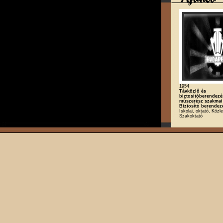
1954
Távközlő és
biztosítóberendezé
műszerész szakmai 
Biztosító berendezé
Iskolai, oktató, Közl
Szakoktató