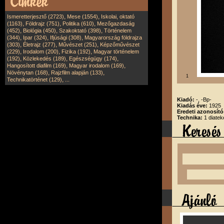
,
,
Ismeretterjesztő (2723)
Mese (1554)
Iskolai, oktató
,
,
,
(1163)
Földrajz (751)
Politika (610)
Mezőgazdaság
,
,
,
(452)
Biológia (450)
Szakoktató (398)
Történelem
,
,
,
(344)
Ipar (324)
Ifjúsági (308)
Magyarország földrajza
,
,
,
(303)
Életrajz (277)
Művészet (251)
Képzőművészet
,
,
,
(229)
Irodalom (200)
Fizika (192)
Magyar történelem
,
,
,
(192)
Közlekedés (189)
Egészségügy (174)
,
,
Hangosított diafilm (169)
Magyar irodalom (169)
,
,
Növénytan (168)
Rajzfilm alapján (133)
1
,
Technikatörténet (129)
...
Kiadó:
-, -Bp-
Kiadás éve:
1925
Eredeti azonosító
Technika:
1 diatek