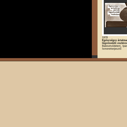
1978
Egészségre ártalm
légzésvédő eszköz
Balesetvédelem, Ipar
Ismeretterjesztő