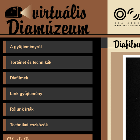
A gyűjteményről
Történet és technikák
Diafilmek
Link gyűjtemény
Rólunk írták
Technikai eszközök