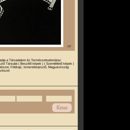
/37
iadja a Társadalom és Természettudományi
sztő Társulat ( Beszélő képek ) ( Szemléltető képek )
tészet, Földrajz, Ismeretterjesztő, Magyarország
űvészet