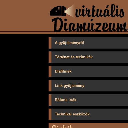
A gyűjteményről
Történet és technikák
Diafilmek
Link gyűjtemény
Rólunk írták
Technikai eszközök