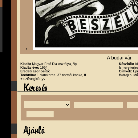
1
A budai vár
Kiadó:
Magyar Fotó Dia-osztálya, Bp.
Készítők:
k
Kiadás éve:
1954
Ismeretterje
Eredeti azonosító:
Címkék:
Épí
Technika:
1 diatekercs, 37 normál kocka, ff.
földrajza, M
+ szövegkönyv