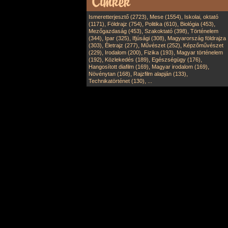
,
,
Ismeretterjesztő (2723)
Mese (1554)
Iskolai, oktató
,
,
,
,
(1171)
Földrajz (754)
Politika (610)
Biológia (453)
,
,
Mezőgazdaság (453)
Szakoktató (398)
Történelem
,
,
,
(344)
Ipar (325)
Ifjúsági (308)
Magyarország földrajza
,
,
,
(303)
Életrajz (277)
Művészet (252)
Képzőművészet
,
,
,
(229)
Irodalom (200)
Fizika (193)
Magyar történelem
,
,
,
(192)
Közlekedés (189)
Egészségügy (176)
,
,
Hangosított diafilm (169)
Magyar irodalom (169)
,
,
Növénytan (168)
Rajzfilm alapján (133)
,
Technikatörténet (130)
...