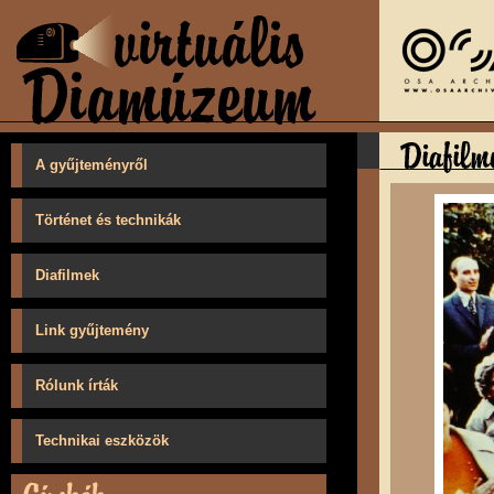
A gyűjteményről
Történet és technikák
Diafilmek
Link gyűjtemény
Rólunk írták
Technikai eszközök