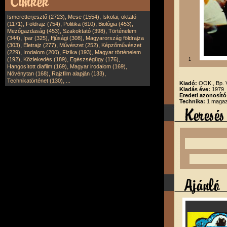
,
,
Ismeretterjesztő (2723)
Mese (1554)
Iskolai, oktató
,
,
,
,
(1171)
Földrajz (754)
Politika (610)
Biológia (453)
,
,
Mezőgazdaság (453)
Szakoktató (398)
Történelem
,
,
,
(344)
Ipar (325)
Ifjúsági (308)
Magyarország földrajza
,
,
,
(303)
Életrajz (277)
Művészet (252)
Képzőművészet
,
,
,
(229)
Irodalom (200)
Fizika (193)
Magyar történelem
,
,
,
(192)
Közlekedés (189)
Egészségügy (176)
1
,
,
Hangosított diafilm (169)
Magyar irodalom (169)
,
,
Növénytan (168)
Rajzfilm alapján (133)
,
Technikatörténet (130)
...
Kiadó:
OOK., Bp.
Kiadás éve:
1979
Eredeti azonosító
Technika:
1 magazi