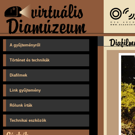
A gyűjteményről
Történet és technikák
Diafilmek
Link gyűjtemény
Rólunk írták
Technikai eszközök