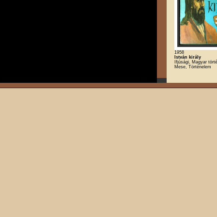
1958
István király
Ifjúsági, Magyar tört
Mese, Történelem