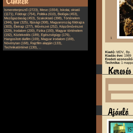
,
,
Ismeretterjesztő (2723)
Mese (1554)
Iskolai, oktató
,
,
,
,
(1171)
Földrajz (754)
Politika (610)
Biológia (453)
,
,
Mezőgazdaság (453)
Szakoktató (398)
Történelem
,
,
,
(344)
Ipar (325)
Ifjúsági (308)
Magyarország földrajza
,
,
,
(303)
Életrajz (277)
Művészet (252)
Képzőművészet
,
,
,
(229)
Irodalom (200)
Fizika (193)
Magyar történelem
,
,
,
(192)
Közlekedés (189)
Egészségügy (176)
1
,
,
Hangosított diafilm (169)
Magyar irodalom (169)
,
,
Növénytan (168)
Rajzfilm alapján (133)
,
Technikatörténet (130)
...
Kiadó:
MDV., Bp.
Kiadás éve:
1989
Eredeti azonosító
Technika:
1 mappa