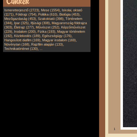
,
,
Ismeretterjesztő (2723)
Mese (1554)
Iskolai, oktató
,
,
,
,
(1171)
Földrajz (754)
Politika (610)
Biológia (453)
,
,
Mezőgazdaság (453)
Szakoktató (398)
Történelem
,
,
,
(344)
Ipar (325)
Ifjúsági (308)
Magyarország földrajza
,
,
,
(303)
Életrajz (277)
Művészet (252)
Képzőművészet
,
,
,
(229)
Irodalom (200)
Fizika (193)
Magyar történelem
,
,
,
(192)
Közlekedés (189)
Egészségügy (176)
,
,
Hangosított diafilm (169)
Magyar irodalom (169)
,
,
Növénytan (168)
Rajzfilm alapján (133)
,
Technikatörténet (130)
...
1