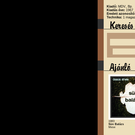
Kiadó:
MDV., Bp.
Kiadás éve:
1967
Eredeti azonosító
Technika:
1 magazi
1983
Sün Balázs
Mese