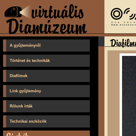
A gyűjteményről
Történet és technikák
Diafilmek
Link gyűjtemény
Rólunk írták
Technikai eszközök