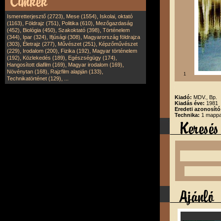
,
,
Ismeretterjesztő (2723)
Mese (1554)
Iskolai, oktató
,
,
,
(1163)
Földrajz (751)
Politika (610)
Mezőgazdaság
,
,
,
(452)
Biológia (450)
Szakoktató (398)
Történelem
,
,
,
(344)
Ipar (324)
Ifjúsági (308)
Magyarország földrajza
,
,
,
(303)
Életrajz (277)
Művészet (251)
Képzőművészet
,
,
,
(229)
Irodalom (200)
Fizika (192)
Magyar történelem
,
,
,
(192)
Közlekedés (189)
Egészségügy (174)
,
,
Hangosított diafilm (169)
Magyar irodalom (169)
,
,
Növénytan (168)
Rajzfilm alapján (133)
1
,
Technikatörténet (129)
...
Kiadó:
MDV., Bp.
Kiadás éve:
1981
Eredeti azonosító
Technika:
1 mappa,