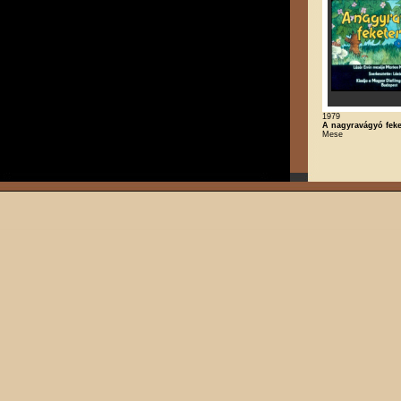
1979
A nagyravágyó feke
Mese