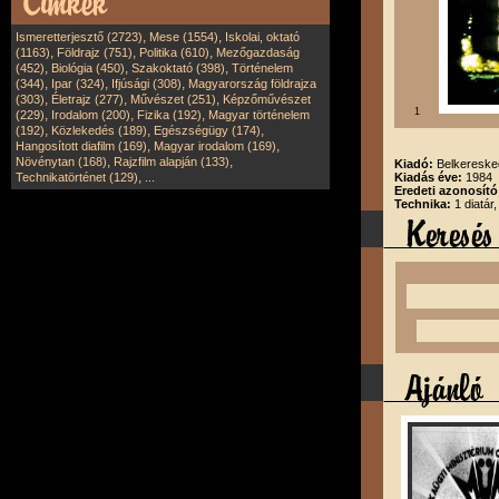
,
,
Ismeretterjesztő (2723)
Mese (1554)
Iskolai, oktató
,
,
,
(1163)
Földrajz (751)
Politika (610)
Mezőgazdaság
,
,
,
(452)
Biológia (450)
Szakoktató (398)
Történelem
,
,
,
(344)
Ipar (324)
Ifjúsági (308)
Magyarország földrajza
,
,
,
(303)
Életrajz (277)
Művészet (251)
Képzőművészet
1
,
,
,
(229)
Irodalom (200)
Fizika (192)
Magyar történelem
,
,
,
(192)
Közlekedés (189)
Egészségügy (174)
,
,
Hangosított diafilm (169)
Magyar irodalom (169)
,
,
Növénytan (168)
Rajzfilm alapján (133)
Kiadó:
Belkereske
,
Technikatörténet (129)
...
Kiadás éve:
1984
Eredeti azonosító
Technika:
1 diatár