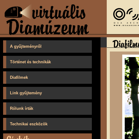
A gyűjteményről
Történet és technikák
Diafilmek
Link gyűjtemény
Rólunk írták
Technikai eszközök