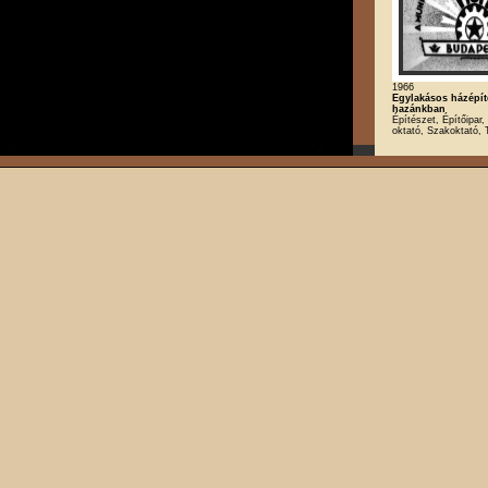
1966
Egylakásos házépít
hazánkban
Építészet, Építőipar, 
oktató, Szakoktató, 