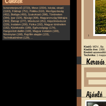
,
,
Ismeretterjesztő (2723)
Mese (1554)
Iskolai, oktató
,
,
,
(1163)
Földrajz (751)
Politika (610)
Mezőgazdaság
,
,
,
(452)
Biológia (450)
Szakoktató (398)
Történelem
,
,
,
(344)
Ipar (324)
Ifjúsági (308)
Magyarország földrajza
,
,
,
(303)
Életrajz (277)
Művészet (251)
Képzőművészet
,
,
,
(229)
Irodalom (200)
Fizika (192)
Magyar történelem
,
,
,
(192)
Közlekedés (189)
Egészségügy (174)
,
,
Hangosított diafilm (169)
Magyar irodalom (169)
,
,
Növénytan (168)
Rajzfilm alapján (133)
1
,
Technikatörténet (129)
...
Kiadó:
MDV., Bp.
Kiadás éve:
1986
Eredeti azonosító
Technika:
1 mappa,