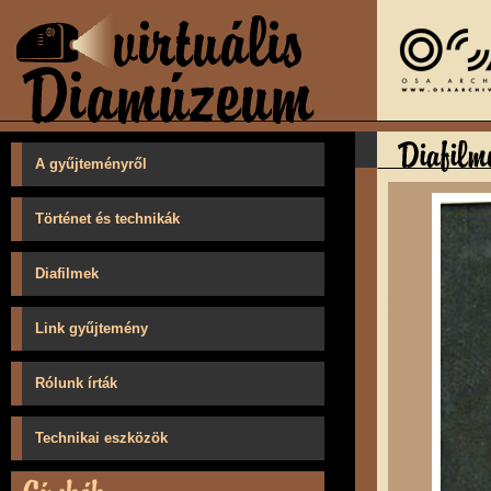
A gyűjteményről
Történet és technikák
Diafilmek
Link gyűjtemény
Rólunk írták
Technikai eszközök