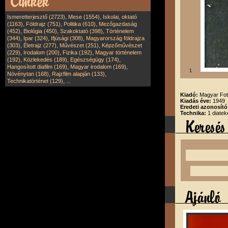
,
,
Ismeretterjesztő (2723)
Mese (1554)
Iskolai, oktató
,
,
,
(1163)
Földrajz (751)
Politika (610)
Mezőgazdaság
,
,
,
(452)
Biológia (450)
Szakoktató (398)
Történelem
,
,
,
(344)
Ipar (324)
Ifjúsági (308)
Magyarország földrajza
,
,
,
(303)
Életrajz (277)
Művészet (251)
Képzőművészet
,
,
,
(229)
Irodalom (200)
Fizika (192)
Magyar történelem
,
,
,
(192)
Közlekedés (189)
Egészségügy (174)
,
,
Hangosított diafilm (169)
Magyar irodalom (169)
1
,
,
Növénytan (168)
Rajzfilm alapján (133)
,
Technikatörténet (129)
...
Kiadó:
Magyar Fot
Kiadás éve:
1949
Eredeti azonosító
Technika:
1 diatek