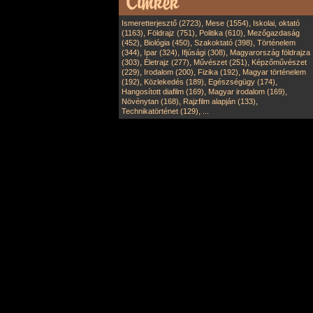
,
,
Ismeretterjesztő (2723)
Mese (1554)
Iskolai, oktató
,
,
,
(1163)
Földrajz (751)
Politika (610)
Mezőgazdaság
,
,
,
(452)
Biológia (450)
Szakoktató (398)
Történelem
,
,
,
(344)
Ipar (324)
Ifjúsági (308)
Magyarország földrajza
,
,
,
(303)
Életrajz (277)
Művészet (251)
Képzőművészet
,
,
,
(229)
Irodalom (200)
Fizika (192)
Magyar történelem
,
,
,
(192)
Közlekedés (189)
Egészségügy (174)
,
,
Hangosított diafilm (169)
Magyar irodalom (169)
,
,
Növénytan (168)
Rajzfilm alapján (133)
,
Technikatörténet (129)
...