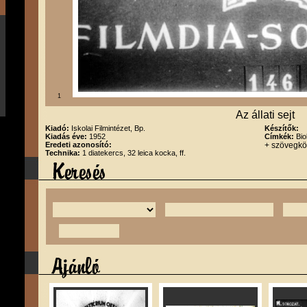
1
Az állati sejt
Kiadó:
Iskolai Filmintézet, Bp.
Készítők:
Kiadás éve:
1952
Címkék:
Bio
Eredeti azonosító:
+ szövegk
Technika:
1 diatekercs, 32 leica kocka, ff.