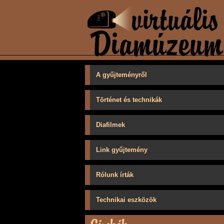
A gyűjteményről
Történet és technikák
Diafilmek
Link gyűjtemény
Rólunk írták
Technikai eszközök