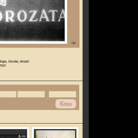
/32
lógia, Iskolai, oktató
önyv