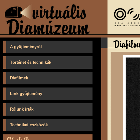
A gyűjteményről
Történet és technikák
Diafilmek
Link gyűjtemény
Rólunk írták
Technikai eszközök