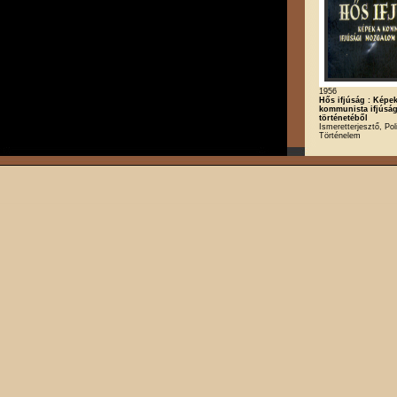
1956
Hős ifjúság : Képek
kommunista ifjúsá
történetéből
Ismeretterjesztő, Poli
Történelem