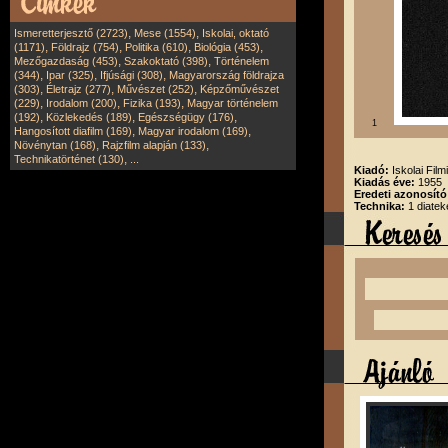
,
,
Ismeretterjesztő (2723)
Mese (1554)
Iskolai, oktató
,
,
,
,
(1171)
Földrajz (754)
Politika (610)
Biológia (453)
,
,
Mezőgazdaság (453)
Szakoktató (398)
Történelem
,
,
,
(344)
Ipar (325)
Ifjúsági (308)
Magyarország földrajza
,
,
,
(303)
Életrajz (277)
Művészet (252)
Képzőművészet
,
,
,
(229)
Irodalom (200)
Fizika (193)
Magyar történelem
,
,
,
(192)
Közlekedés (189)
Egészségügy (176)
1
,
,
Hangosított diafilm (169)
Magyar irodalom (169)
,
,
Növénytan (168)
Rajzfilm alapján (133)
,
Technikatörténet (130)
...
Kiadó:
Iskolai Film
Kiadás éve:
1955
Eredeti azonosító
Technika:
1 diatek