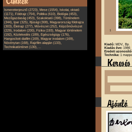
,
,
Ismeretterjesztő (2723)
Mese (1554)
Iskolai, oktató
,
,
,
,
(1171)
Földrajz (754)
Politika (610)
Biológia (453)
,
,
Mezőgazdaság (453)
Szakoktató (398)
Történelem
,
,
,
(344)
Ipar (325)
Ifjúsági (308)
Magyarország földrajza
,
,
,
(303)
Életrajz (277)
Művészet (252)
Képzőművészet
,
,
,
(229)
Irodalom (200)
Fizika (193)
Magyar történelem
1
,
,
,
(192)
Közlekedés (189)
Egészségügy (176)
,
,
Hangosított diafilm (169)
Magyar irodalom (169)
,
,
Növénytan (168)
Rajzfilm alapján (133)
Kiadó:
MDV., Bp.
,
Technikatörténet (130)
...
Kiadás éve:
1986
Eredeti azonosító
Technika:
1 mappa,