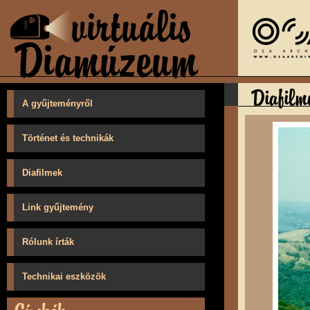
A gyűjteményről
Történet és technikák
Diafilmek
Link gyűjtemény
Rólunk írták
Technikai eszközök