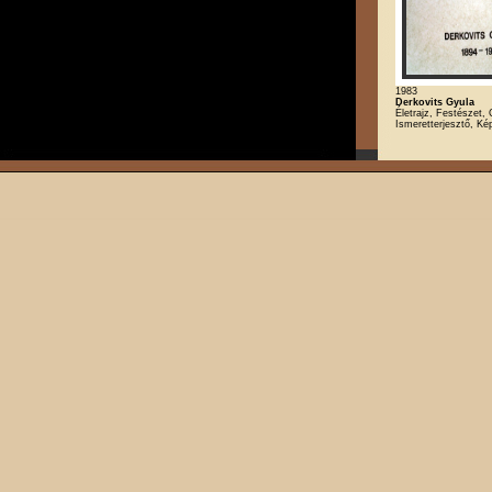
1983
Derkovits Gyula
Életrajz, Festészet, 
Ismeretterjesztő, K