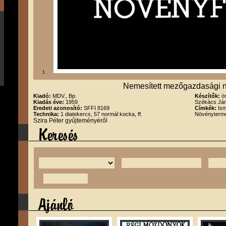
1
Nemesített mezőgazdasági n
Kiadó:
MDV., Bp.
Készítők:
ö
Kiadás éve:
1959
Székács Ján
Eredeti azonosító:
SFFI 8169
Címkék:
Ism
Technika:
1 diatekercs, 57 normál kocka, ff.
Növényterm
Szira Péter gyűjteményéről