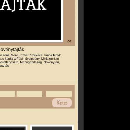
/57
övényfajták
sszeáll. Móré József, Székács János fényk.
os kiadja a Földművelésügyi Minisztérium
eretterjesztő, Mezőgazdaság, Növénytan,
esztés