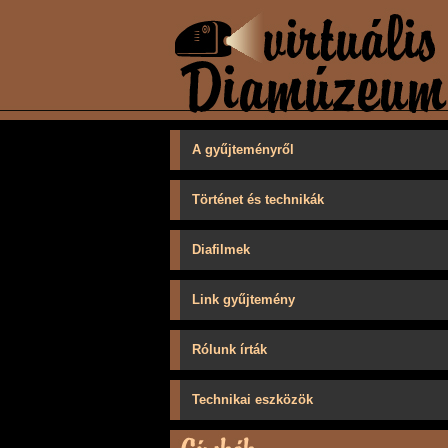
A gyűjteményről
Történet és technikák
Diafilmek
Link gyűjtemény
Rólunk írták
Technikai eszközök