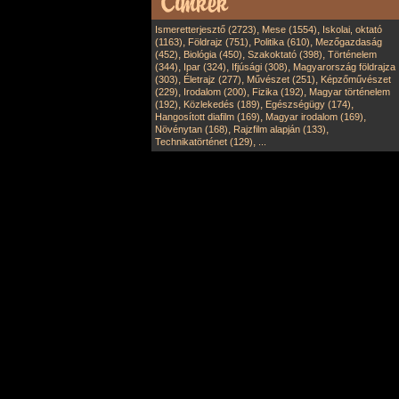
,
,
Ismeretterjesztő (2723)
Mese (1554)
Iskolai, oktató
,
,
,
(1163)
Földrajz (751)
Politika (610)
Mezőgazdaság
,
,
,
(452)
Biológia (450)
Szakoktató (398)
Történelem
,
,
,
(344)
Ipar (324)
Ifjúsági (308)
Magyarország földrajza
,
,
,
(303)
Életrajz (277)
Művészet (251)
Képzőművészet
,
,
,
(229)
Irodalom (200)
Fizika (192)
Magyar történelem
,
,
,
(192)
Közlekedés (189)
Egészségügy (174)
,
,
Hangosított diafilm (169)
Magyar irodalom (169)
,
,
Növénytan (168)
Rajzfilm alapján (133)
,
Technikatörténet (129)
...