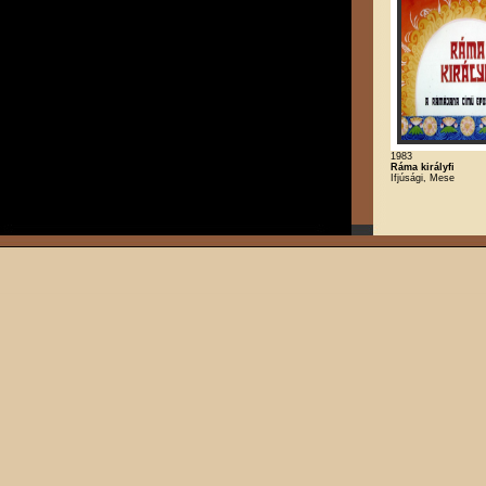
1983
Ráma királyfi
Ifjúsági, Mese