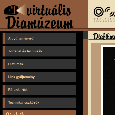
A gyűjteményről
Történet és technikák
Diafilmek
Link gyűjtemény
Rólunk írták
Technikai eszközök