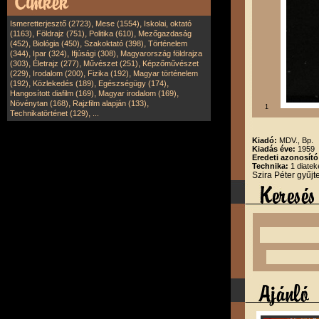
,
,
Ismeretterjesztő (2723)
Mese (1554)
Iskolai, oktató
,
,
,
(1163)
Földrajz (751)
Politika (610)
Mezőgazdaság
,
,
,
(452)
Biológia (450)
Szakoktató (398)
Történelem
,
,
,
(344)
Ipar (324)
Ifjúsági (308)
Magyarország földrajza
,
,
,
(303)
Életrajz (277)
Művészet (251)
Képzőművészet
,
,
,
(229)
Irodalom (200)
Fizika (192)
Magyar történelem
,
,
,
(192)
Közlekedés (189)
Egészségügy (174)
,
,
Hangosított diafilm (169)
Magyar irodalom (169)
,
,
Növénytan (168)
Rajzfilm alapján (133)
1
,
Technikatörténet (129)
...
Kiadó:
MDV., Bp.
Kiadás éve:
1959
Eredeti azonosít
Technika:
1 diatek
Szira Péter gyűj