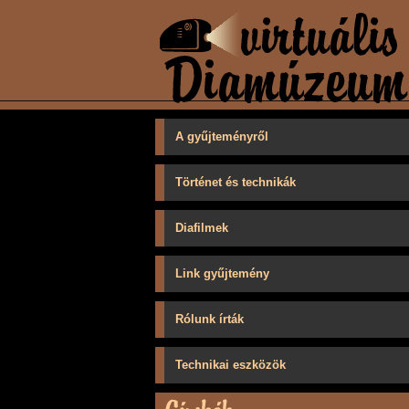
A gyűjteményről
Történet és technikák
Diafilmek
Link gyűjtemény
Rólunk írták
Technikai eszközök