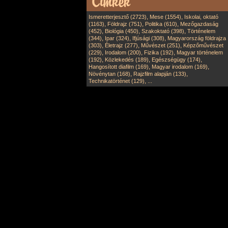
,
,
Ismeretterjesztő (2723)
Mese (1554)
Iskolai, oktató
,
,
,
(1163)
Földrajz (751)
Politika (610)
Mezőgazdaság
,
,
,
(452)
Biológia (450)
Szakoktató (398)
Történelem
,
,
,
(344)
Ipar (324)
Ifjúsági (308)
Magyarország földrajza
,
,
,
(303)
Életrajz (277)
Művészet (251)
Képzőművészet
,
,
,
(229)
Irodalom (200)
Fizika (192)
Magyar történelem
,
,
,
(192)
Közlekedés (189)
Egészségügy (174)
,
,
Hangosított diafilm (169)
Magyar irodalom (169)
,
,
Növénytan (168)
Rajzfilm alapján (133)
,
Technikatörténet (129)
...