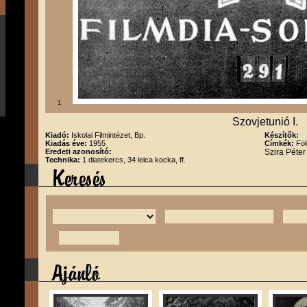
1
Szovjetunió I.
Kiadó:
Iskolai Filmintézet, Bp.
Készítők:
Kiadás éve:
1955
Címkék:
Föl
Eredeti azonosító:
Szira Péte
Technika:
1 diatekercs, 34 leica kocka, ff.