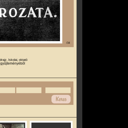
/34
drajz, Iskolai, oktató
r gyűjteményéből