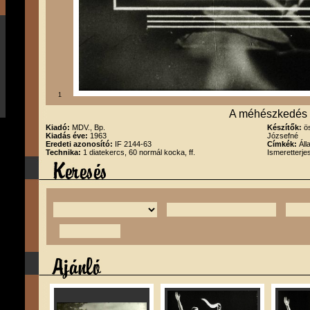
1
A méhészkedés
Kiadó:
MDV., Bp.
Készítők:
ö
Kiadás éve:
1963
Józsefné
Eredeti azonosító:
IF 2144-63
Címkék:
Áll
Technika:
1 diatekercs, 60 normál kocka, ff.
Ismeretterj