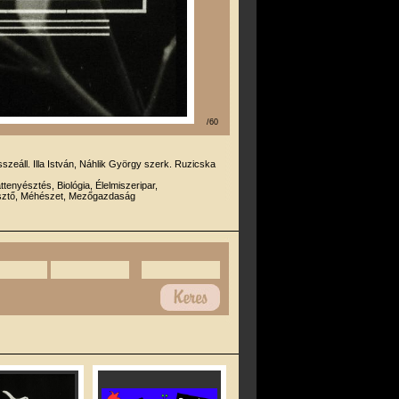
/60
sszeáll. Illa István, Náhlik György szerk. Ruzicska
attenyésztés, Biológia, Élelmiszeripar,
esztő, Méhészet, Mezőgazdaság