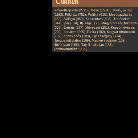
,
,
Ismeretterjesztő (2723)
Mese (1554)
Iskolai, oktató
,
,
,
(1163)
Földrajz (751)
Politika (610)
Mezőgazdaság
,
,
,
(452)
Biológia (450)
Szakoktató (398)
Történelem
,
,
,
(344)
Ipar (324)
Ifjúsági (308)
Magyarország földrajza
,
,
,
(303)
Életrajz (277)
Művészet (251)
Képzőművészet
,
,
,
(229)
Irodalom (200)
Fizika (192)
Magyar történelem
,
,
,
(192)
Közlekedés (189)
Egészségügy (174)
,
,
Hangosított diafilm (169)
Magyar irodalom (169)
,
,
Növénytan (168)
Rajzfilm alapján (133)
,
Technikatörténet (129)
...