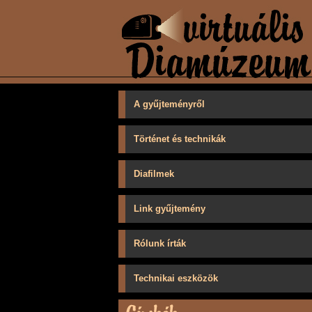
A gyűjteményről
Történet és technikák
Diafilmek
Link gyűjtemény
Rólunk írták
Technikai eszközök