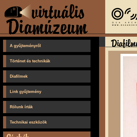
A gyűjteményről
Történet és technikák
Diafilmek
Link gyűjtemény
Rólunk írták
Technikai eszközök