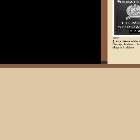
1952
Arany János élete é
Életrajz, Irodalom, Is
Magyar irodalom