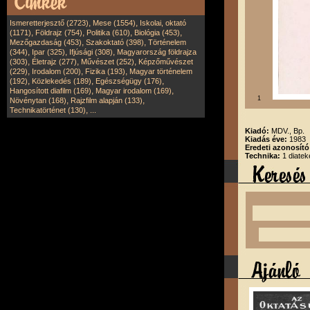
,
,
Ismeretterjesztő (2723)
Mese (1554)
Iskolai, oktató
,
,
,
,
(1171)
Földrajz (754)
Politika (610)
Biológia (453)
,
,
Mezőgazdaság (453)
Szakoktató (398)
Történelem
,
,
,
(344)
Ipar (325)
Ifjúsági (308)
Magyarország földrajza
,
,
,
(303)
Életrajz (277)
Művészet (252)
Képzőművészet
,
,
,
(229)
Irodalom (200)
Fizika (193)
Magyar történelem
,
,
,
(192)
Közlekedés (189)
Egészségügy (176)
,
,
Hangosított diafilm (169)
Magyar irodalom (169)
1
,
,
Növénytan (168)
Rajzfilm alapján (133)
,
Technikatörténet (130)
...
Kiadó:
MDV., Bp.
Kiadás éve:
1983
Eredeti azonosít
Technika:
1 diatek