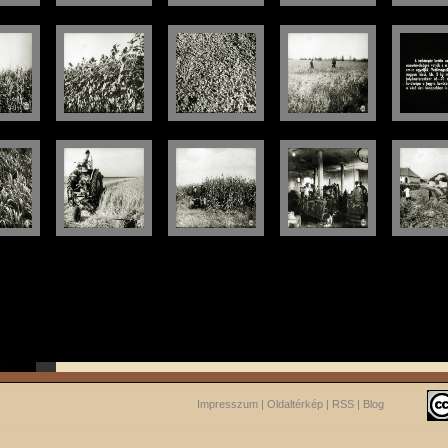
Impresszum
|
Oldaltérkép
|
RSS
|
Blog