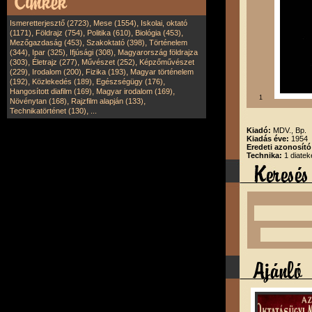
,
,
Ismeretterjesztő (2723)
Mese (1554)
Iskolai, oktató
,
,
,
,
(1171)
Földrajz (754)
Politika (610)
Biológia (453)
,
,
Mezőgazdaság (453)
Szakoktató (398)
Történelem
,
,
,
(344)
Ipar (325)
Ifjúsági (308)
Magyarország földrajza
,
,
,
(303)
Életrajz (277)
Művészet (252)
Képzőművészet
,
,
,
(229)
Irodalom (200)
Fizika (193)
Magyar történelem
,
,
,
(192)
Közlekedés (189)
Egészségügy (176)
,
,
Hangosított diafilm (169)
Magyar irodalom (169)
1
,
,
Növénytan (168)
Rajzfilm alapján (133)
,
Technikatörténet (130)
...
Kiadó:
MDV., Bp.
Kiadás éve:
1954
Eredeti azonosító
Technika:
1 diatek