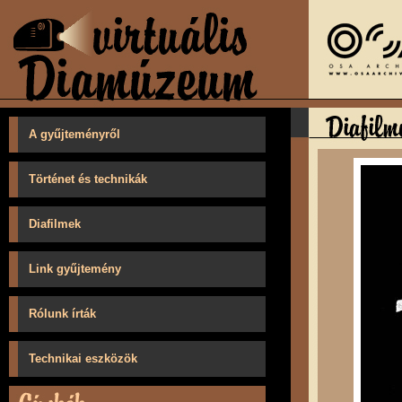
A gyűjteményről
Történet és technikák
Diafilmek
Link gyűjtemény
Rólunk írták
Technikai eszközök