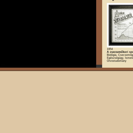
1954
A csecsemőkori so
Biológia, Csecsemő
Egészségügy, Ismeret
Orvostudomány