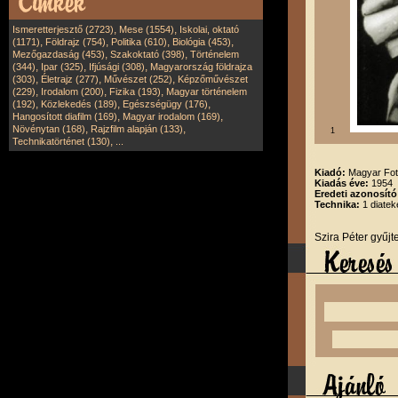
,
,
Ismeretterjesztő (2723)
Mese (1554)
Iskolai, oktató
,
,
,
,
(1171)
Földrajz (754)
Politika (610)
Biológia (453)
,
,
Mezőgazdaság (453)
Szakoktató (398)
Történelem
,
,
,
(344)
Ipar (325)
Ifjúsági (308)
Magyarország földrajza
,
,
,
(303)
Életrajz (277)
Művészet (252)
Képzőművészet
,
,
,
(229)
Irodalom (200)
Fizika (193)
Magyar történelem
,
,
,
(192)
Közlekedés (189)
Egészségügy (176)
,
,
Hangosított diafilm (169)
Magyar irodalom (169)
,
,
Növénytan (168)
Rajzfilm alapján (133)
1
,
Technikatörténet (130)
...
Kiadó:
Magyar Fot
Kiadás éve:
1954
Eredeti azonosító
Technika:
1 diatek
Szira Péter gyűj