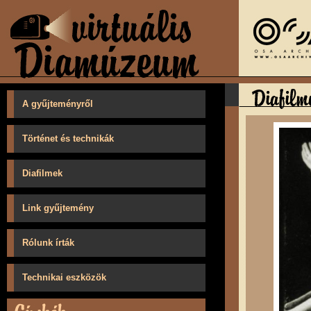
A gyűjteményről
Történet és technikák
Diafilmek
Link gyűjtemény
Rólunk írták
Technikai eszközök