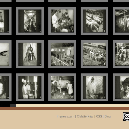
Impresszum
|
Oldaltérkép
|
RSS
|
Blog